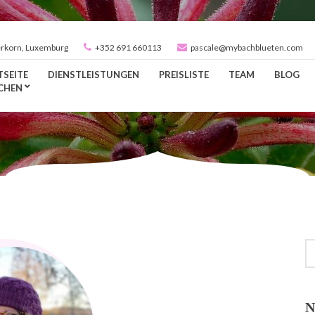
rkorn, Luxemburg
+352 691 660113
pascale@mybachblueten.com
TSEITE
DIENSTLEISTUNGEN
PREISLISTE
TEAM
BLOG
CHEN
S
FO
N