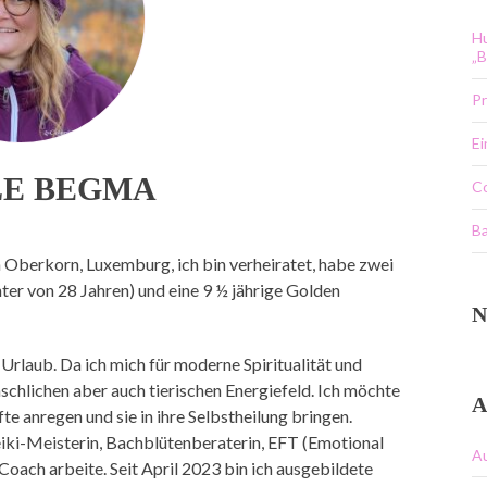
Hu
„B
Pr
E
LE BEGMA
C
Ba
n Oberkorn, Luxemburg, ich bin verheiratet, habe zwei
hter von 28 Jahren) und eine 9 ½ jährige Golden
N
m Urlaub. Da ich mich für moderne Spiritualität und
nschlichen aber auch tierischen Energiefeld. Ich möchte
A
e anregen und sie in ihre Selbstheilung bringen.
Reiki-Meisterin, Bachblütenberaterin, EFT (Emotional
A
ach arbeite. Seit April 2023 bin ich ausgebildete