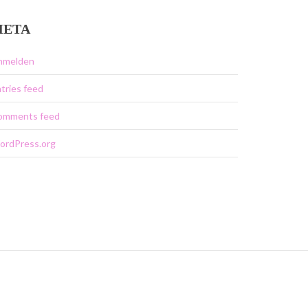
META
nmelden
tries feed
omments feed
ordPress.org