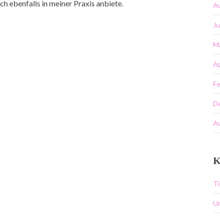
h ebenfalls in meiner Praxis anbiete.
A
Ju
M
Ap
Fe
D
A
K
Ti
U