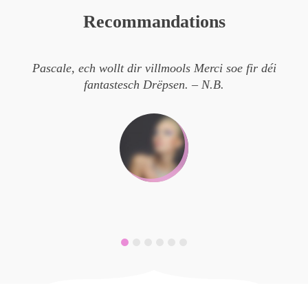
Recommandations
Pascale
, ech wollt dir villmools Merci soe fir déi
(
fantastesch Drëpsen. – N.B.