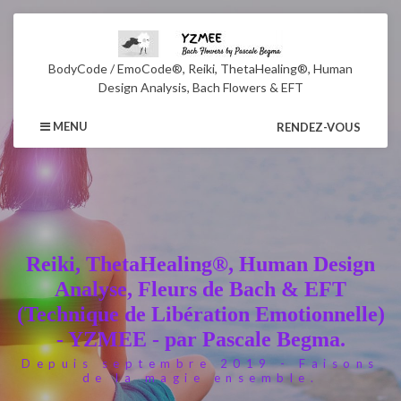
BodyCode / EmoCode®, Reiki, ThetaHealing®, Human
Design Analysis, Bach Flowers & EFT
MENU
RENDEZ-VOUS
Reiki, ThetaHealing®, Human Design
Analyse, Fleurs de Bach & EFT
(Technique de Libération Emotionnelle)
- YZMEE - par Pascale Begma.
Depuis septembre 2019 - Faisons
de la magie ensemble.