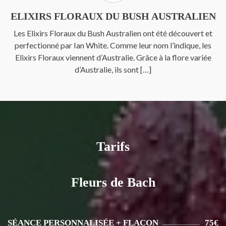
ELIXIRS FLORAUX DU BUSH AUSTRALIEN
Les Elixirs Floraux du Bush Australien ont été découvert et
perfectionné par Ian White. Comme leur nom l’indique, les
Elixirs Floraux viennent d’Australie. Grâce à la flore variée
d’Australie, ils sont […]
Tarifs
Fleurs de Bach
SÉANCE PERSONNALISÉE + FLACON
75€